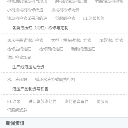
检修后的油动机再现场
磨损的油动机缸筒
旁路油动机检修
小机油动机检修改造
油动机检修场景
油动机检修试采用的进
伺服阀检修
EH油泵检修
∟ 各类液压缸（油缸）检修与定制
18米柱塞式油缸检修
大型工程车辆油缸维修
加载油缸维修
检修后的油缸
检修前的油缸
新制的液压缸
油缸检修场景
∟ 生产线液压站改造
水厂液压站
循环水液控蝶阀执行机
∟ 液压产品制造与销售
EH油泵
进口氟胶密封件
密封铜套备件
伺服阀
伺服阀滤芯
新闻资讯