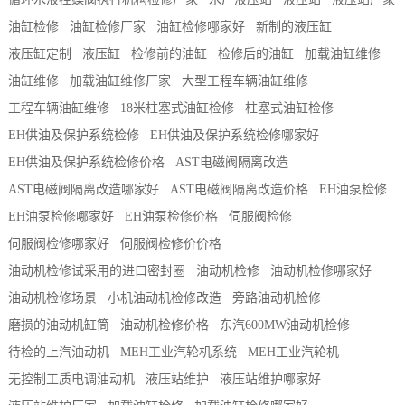
油缸检修
油缸检修厂家
油缸检修哪家好
新制的液压缸
液压缸定制
液压缸
检修前的油缸
检修后的油缸
加载油缸维修
油缸维修
加载油缸维修厂家
大型工程车辆油缸维修
工程车辆油缸维修
18米柱塞式油缸检修
柱塞式油缸检修
EH供油及保护系统检修
EH供油及保护系统检修哪家好
EH供油及保护系统检修价格
AST电磁阀隔离改造
AST电磁阀隔离改造哪家好
AST电磁阀隔离改造价格
EH油泵检修
EH油泵检修哪家好
EH油泵检修价格
伺服阀检修
伺服阀检修哪家好
伺服阀检修价价格
油动机检修试采用的进口密封圈
油动机检修
油动机检修哪家好
油动机检修场景
小机油动机检修改造
旁路油动机检修
磨损的油动机缸筒
油动机检修价格
东汽600MW油动机检修
待检的上汽油动机
MEH工业汽轮机系统
MEH工业汽轮机
无控制工质电调油动机
液压站维护
液压站维护哪家好