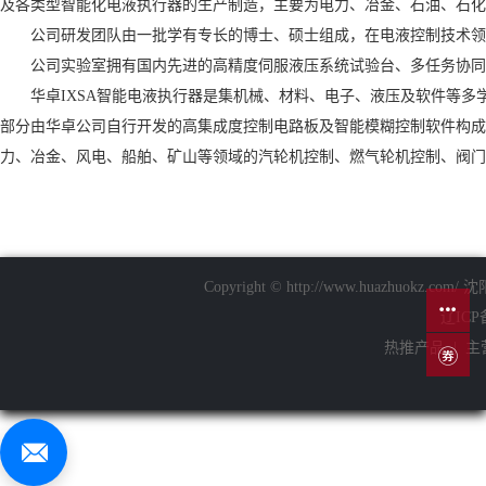
及各类型智能化电液执行器的生产制造，主要为电力、冶金、石油、石化
公司研发团队由一批学有专长的博士、硕士组成，在电液控制技术领
公司实验室拥有国内先进的高精度伺服液压系统试验台、多任务协
华卓IXSA智能电液执行器是集机械、材料、电子、液压及软件等多学
部分由华卓公司自行开发的高集成度控制电路板及智能模糊控制软件构成
力、冶金、风电、船舶、矿山等领域的汽轮机控制、燃气轮机控制、阀门
Copyright © http://www.huazhuo
辽ICP
热推产品
| 