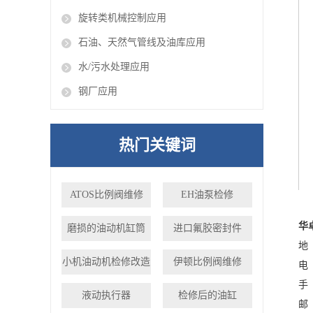
旋转类机械控制应用
石油、天然气管线及油库应用
水/污水处理应用
钢厂应用
热门关键词
ATOS比例阀维修
EH油泵检修
华
磨损的油动机缸筒
进口氟胶密封件
地
小机油动机检修改造
伊顿比例阀维修
电 
手 
液动执行器
检修后的油缸
邮 