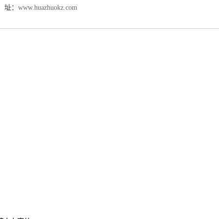
 址：
www.huazhuokz.com