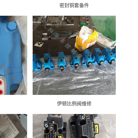
密封铜套备件
伊顿比例阀维修