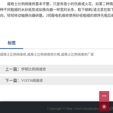
威格士比例阀维修基本平整，只是有极小的伤痕或火花，如第二种情
种不同粗细的水砂纸剪成如换向器一样宽的长条，取下碳刷(请注意在取
向，轻轻转动轴换向器研磨。2伺服电机维修使用砂纸粗细的顺序先粗后
标签
威格士比例阀维修
,
威格士比例阀维修价格
,
威格士比例阀维修厂家
上一篇：
伊顿比例阀维修
下一篇：
VOITH阀维修
Copyright © http://www.huazhuo