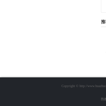
推
Copyright © http://ww
热