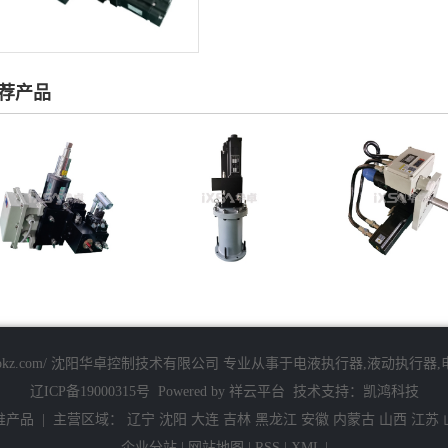
荐产品
w.huazhuokz.com/ 沈阳华卓控制技术有限公司 专业从事于
电液执行器
,
液动执行器
,
辽ICP备19000315号
Powered by
祥云平台
技术支持：
凯鸿科技
推产品
| 主营区域：
辽宁
沈阳
大连
吉林
黑龙江
安徽
内蒙古
山西
江苏
企业分站
|
网站地图
|
RSS
|
XML
|