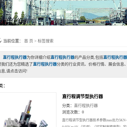
当前位置：
首 页
> 标签搜索
直行程执行器
为你详细介绍
直行程执行器
的产品分类,包括
直行程执行器
时我们还为您精选了
直行程执行器
分类的行业资讯、价格行情、展会信息
信息,请点击访问!
类：
直行程调节型执行器
分类：
直行程执行器
浏览次数：0
直行程调节型执行器技术参数max出力5KN~
0.05%～1%（可调）（可定制高精度型：定位精