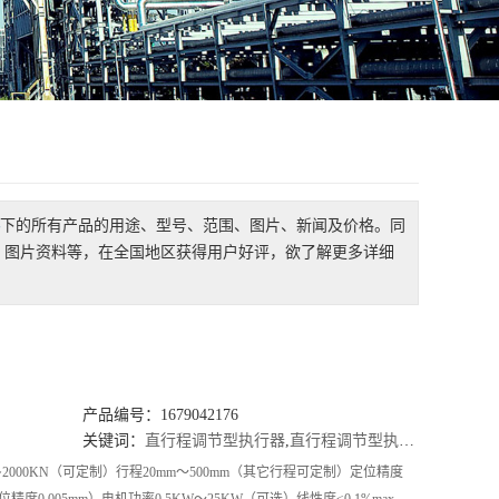
下的所有产品的用途、型号、范围、图片、新闻及价格。同
、图片资料等，在全国地区获得用户好评，欲了解更多详细
产品编号：1679042176
关键词：
直行程调节型执行器
,
直行程调节型执行器厂家
,
直行
2000KN（可定制）行程20mm～500mm（其它行程可定制）定位精度
度0.005mm）电机功率0.5KW～25KW（可选）线性度≤0.1%max