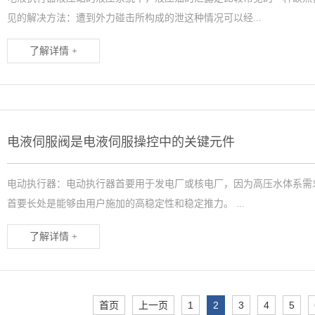
见的解决方法：遭到外力碰击所构成的泄这种情况可以经...
了解详情 +
电液伺服阀是电液伺服操控中的关键元件
电动执行器：电动执行器首要用于发电厂或核电厂，因为高压水体系需
首要长处是能够由用户施加的高稳定性和稳定推力。 ...
了解详情 +
首页
上一页
1
2
3
4
5